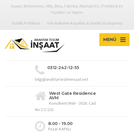
İnşaat, Betonarme, Villa, Bina, Fabrika, Müstakil Ev, Prefabrik Ev
Fiyatları ve Yapımı
Gizlilik Politikası
Site Kullanım Koşulları & Üyelik Sözleşmesi
MENÜ
0312-242-12-55
bilgi@anahtartesliminsaat.net
West Gate Residence
AVM
Konutkent Mah - 3028. Cad.
No:2 C/221
8.00 - 19.00
Pazar KAPALI