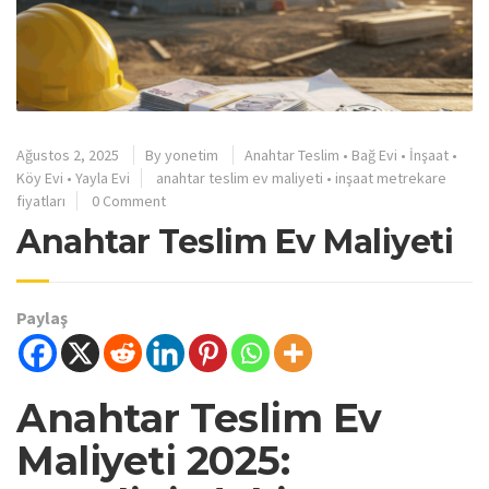
Ağustos 2, 2025
By
yonetim
Anahtar Teslim
•
Bağ Evi
•
İnşaat
•
Köy Evi
•
Yayla Evi
anahtar teslim ev maliyeti
•
inşaat metrekare
fiyatları
0 Comment
Anahtar Teslim Ev Maliyeti
Paylaş
Anahtar Teslim Ev
Maliyeti 2025: