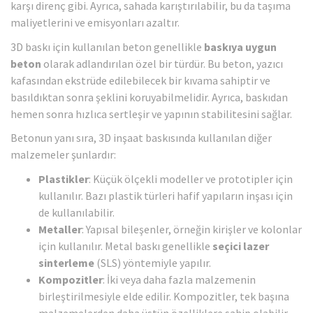
karşı direnç gibi. Ayrıca, sahada karıştırılabilir, bu da taşıma
maliyetlerini ve emisyonları azaltır.
3D baskı için kullanılan beton genellikle
baskıya uygun
beton
olarak adlandırılan özel bir türdür. Bu beton, yazıcı
kafasından ekstrüde edilebilecek bir kıvama sahiptir ve
basıldıktan sonra şeklini koruyabilmelidir. Ayrıca, baskıdan
hemen sonra hızlıca sertleşir ve yapının stabilitesini sağlar.
Betonun yanı sıra, 3D inşaat baskısında kullanılan diğer
malzemeler şunlardır:
Plastikler
: Küçük ölçekli modeller ve prototipler için
kullanılır. Bazı plastik türleri hafif yapıların inşası için
de kullanılabilir.
Metaller
: Yapısal bileşenler, örneğin kirişler ve kolonlar
için kullanılır. Metal baskı genellikle
seçici lazer
sinterleme
(SLS) yöntemiyle yapılır.
Kompozitler
: İki veya daha fazla malzemenin
birleştirilmesiyle elde edilir. Kompozitler, tek başına
malzemelerden daha üstün özelliklere sahip olabilir.