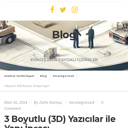
Blog
EVİNİZE DAİR FAYDALI İÇERİKLER
Anahtar Teslim İnşaat
Blog
Uncategorized
3 Boyutlu (3D) Yazıcılar ile Yapı İnşası
Ekim 20, 2024
By
Zafer Durmuş
Uncategorized
0
Comment
3 Boyutlu (3D) Yazıcılar ile