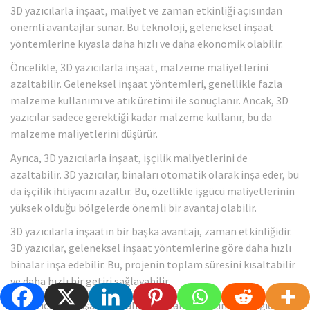
3D yazıcılarla inşaat, maliyet ve zaman etkinliği açısından
önemli avantajlar sunar. Bu teknoloji, geleneksel inşaat
yöntemlerine kıyasla daha hızlı ve daha ekonomik olabilir.
Öncelikle, 3D yazıcılarla inşaat, malzeme maliyetlerini
azaltabilir. Geleneksel inşaat yöntemleri, genellikle fazla
malzeme kullanımı ve atık üretimi ile sonuçlanır. Ancak, 3D
yazıcılar sadece gerektiği kadar malzeme kullanır, bu da
malzeme maliyetlerini düşürür.
Ayrıca, 3D yazıcılarla inşaat, işçilik maliyetlerini de
azaltabilir. 3D yazıcılar, binaları otomatik olarak inşa eder, bu
da işçilik ihtiyacını azaltır. Bu, özellikle işgücü maliyetlerinin
yüksek olduğu bölgelerde önemli bir avantaj olabilir.
3D yazıcılarla inşaatın bir başka avantajı, zaman etkinliğidir.
3D yazıcılar, geleneksel inşaat yöntemlerine göre daha hızlı
binalar inşa edebilir. Bu, projenin toplam süresini kısaltabilir
ve daha hızlı bir getiri sağlayabilir.
3D yazıcılarla inşaatın maliyet ve zaman etkinliği aşağıdaki