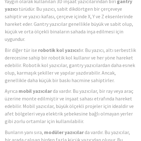
Yaygın olarak kullanılan 3D inşaat yazıcılarından biri
gantry
yazıcı
türüdür. Bu yazıcı, sabit dikdörtgen bir çerçeveye
sahiptir ve yazıcı kafası, çerçeve içinde X, Y ve Z eksenlerinde
hareket eder. Gantry yazıcılar genellikle büyük ve sabit olup,
küçük ve orta ölçekli binaların sahada inşa edilmesi için
uygundur.
Bir diğer tür ise
robotik kol yazıcı
dır. Bu yazıcı, altı serbestlik
derecesine sahip bir robotik kol kullanır ve her yöne hareket
edebilir. Robotik kol yazıcılar, gantry yazıcılardan daha esnek
olup, karmaşık şekiller ve yapılar yazdırabilir. Ancak,
genellikle daha küçük bir baskı hacmine sahiptirler.
Ayrıca
mobil yazıcılar
da vardır. Bu yazıcılar, bir ray veya araç
üzerine monte edilmiştir ve inşaat sahası etrafında hareket
edebilir. Mobil yazıcılar, büyük ölçekli projeler için idealdir ve
afet bölgeleri veya elektrik şebekesine bağlı olmayan yerler
gibi zorlu ortamlar için kullanılabilir.
Bunların yanı sıra,
modüler yazıcılar
da vardır. Bu yazıcılar,
bir arada çalışan birden fazla küçük yazıcıdan oluşur. Bu