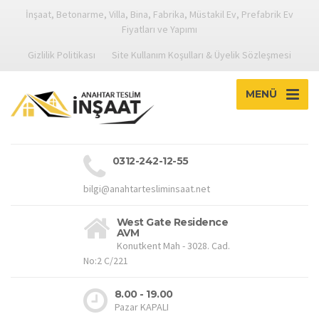
İnşaat, Betonarme, Villa, Bina, Fabrika, Müstakil Ev, Prefabrik Ev
Fiyatları ve Yapımı
Gizlilik Politikası
Site Kullanım Koşulları & Üyelik Sözleşmesi
MENÜ
0312-242-12-55
bilgi@anahtartesliminsaat.net
West Gate Residence
AVM
Konutkent Mah - 3028. Cad.
No:2 C/221
8.00 - 19.00
Pazar KAPALI