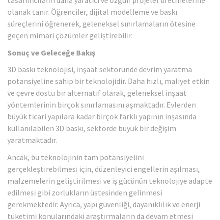
tasarımcıların daha yaratıcı ve özgün projeler üretmelerine
olanak tanır. Öğrenciler, dijital modelleme ve baskı
süreçlerini öğrenerek, geleneksel sınırlamaların ötesine
geçen mimari çözümler geliştirebilir.
Sonuç ve Geleceğe Bakış
3D baskı teknolojisi, inşaat sektöründe devrim yaratma
potansiyeline sahip bir teknolojidir. Daha hızlı, maliyet etkin
ve çevre dostu bir alternatif olarak, geleneksel inşaat
yöntemlerinin birçok sınırlamasını aşmaktadır. Evlerden
büyük ticari yapılara kadar birçok farklı yapının inşasında
kullanılabilen 3D baskı, sektörde büyük bir değişim
yaratmaktadır.
Ancak, bu teknolojinin tam potansiyelini
gerçekleştirebilmesi için, düzenleyici engellerin aşılması,
malzemelerin geliştirilmesi ve iş gücünün teknolojiye adapte
edilmesi gibi zorlukların üstesinden gelinmesi
gerekmektedir. Ayrıca, yapı güvenliği, dayanıklılık ve enerji
tüketimi konularındaki araştırmaların da devam etmesi