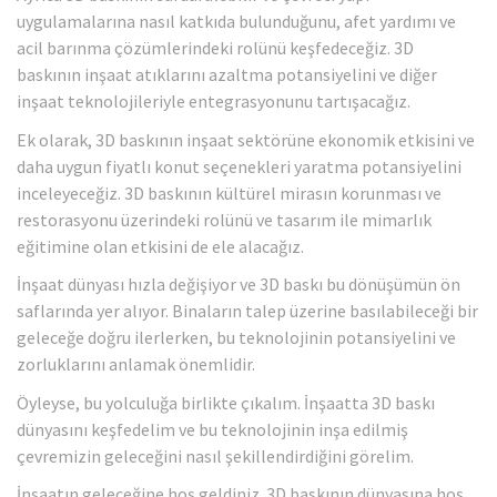
uygulamalarına nasıl katkıda bulunduğunu, afet yardımı ve
acil barınma çözümlerindeki rolünü keşfedeceğiz. 3D
baskının inşaat atıklarını azaltma potansiyelini ve diğer
inşaat teknolojileriyle entegrasyonunu tartışacağız.
Ek olarak, 3D baskının inşaat sektörüne ekonomik etkisini ve
daha uygun fiyatlı konut seçenekleri yaratma potansiyelini
inceleyeceğiz. 3D baskının kültürel mirasın korunması ve
restorasyonu üzerindeki rolünü ve tasarım ile mimarlık
eğitimine olan etkisini de ele alacağız.
İnşaat dünyası hızla değişiyor ve 3D baskı bu dönüşümün ön
saflarında yer alıyor. Binaların talep üzerine basılabileceği bir
geleceğe doğru ilerlerken, bu teknolojinin potansiyelini ve
zorluklarını anlamak önemlidir.
Öyleyse, bu yolculuğa birlikte çıkalım. İnşaatta 3D baskı
dünyasını keşfedelim ve bu teknolojinin inşa edilmiş
çevremizin geleceğini nasıl şekillendirdiğini görelim.
İnşaatın geleceğine hoş geldiniz. 3D baskının dünyasına hoş