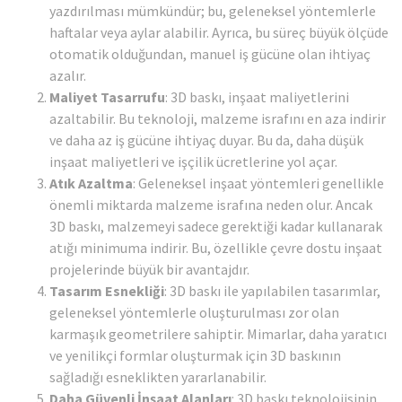
yazdırılması mümkündür; bu, geleneksel yöntemlerle
haftalar veya aylar alabilir. Ayrıca, bu süreç büyük ölçüde
otomatik olduğundan, manuel iş gücüne olan ihtiyaç
azalır.
Maliyet Tasarrufu
: 3D baskı, inşaat maliyetlerini
azaltabilir. Bu teknoloji, malzeme israfını en aza indirir
ve daha az iş gücüne ihtiyaç duyar. Bu da, daha düşük
inşaat maliyetleri ve işçilik ücretlerine yol açar.
Atık Azaltma
: Geleneksel inşaat yöntemleri genellikle
önemli miktarda malzeme israfına neden olur. Ancak
3D baskı, malzemeyi sadece gerektiği kadar kullanarak
atığı minimuma indirir. Bu, özellikle çevre dostu inşaat
projelerinde büyük bir avantajdır.
Tasarım Esnekliği
: 3D baskı ile yapılabilen tasarımlar,
geleneksel yöntemlerle oluşturulması zor olan
karmaşık geometrilere sahiptir. Mimarlar, daha yaratıcı
ve yenilikçi formlar oluşturmak için 3D baskının
sağladığı esneklikten yararlanabilir.
Daha Güvenli İnşaat Alanları
: 3D baskı teknolojisinin