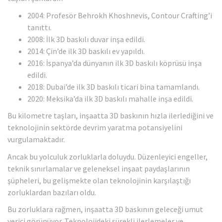
2004: Profesör Behrokh Khoshnevis, Contour Crafting’i
tanıttı.
2008: İlk 3D baskılı duvar inşa edildi.
2014: Çin’de ilk 3D baskılı ev yapıldı.
2016: İspanya’da dünyanın ilk 3D baskılı köprüsü inşa
edildi.
2018: Dubai’de ilk 3D baskılı ticari bina tamamlandı.
2020: Meksika’da ilk 3D baskılı mahalle inşa edildi.
Bu kilometre taşları, inşaatta 3D baskının hızla ilerlediğini ve
teknolojinin sektörde devrim yaratma potansiyelini
vurgulamaktadır.
Ancak bu yolculuk zorluklarla doluydu. Düzenleyici engeller,
teknik sınırlamalar ve geleneksel inşaat paydaşlarının
şüpheleri, bu gelişmekte olan teknolojinin karşılaştığı
zorluklardan bazıları oldu.
Bu zorluklara rağmen, inşaatta 3D baskının geleceği umut
verici görünüyor. Teknolojideki sürekli ilerlemeler ve